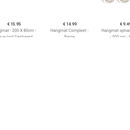
€ 15.95
€ 14.99
€ 9.4
mat - 200 X 80cm -
Hangmat Compleet -
Hangmat opha
auw/wit Gestreept
Beige
- 300 cm - 
ophangset - ex
-
€ 208.00
€ 18.99
€ 11.
gmatset 1 Persoons
Hangmat Beach Vibes -
Hangmat Beac
asy & Natural Pink
blauw kleurenmix - 200 x
blauw kleurenm
80 cm - met
80 cm - touwe