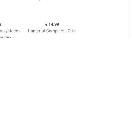
9
€ 14.99
ngsysteem
Hangmat Compleet - Grijs
beige -
cl. hangmat
99
€ 18.99
h Vibes -
Hangmat Beach Vibes -
ix - 200 x
multi kleurenmix - 200 x
n frame -
80 cm - met