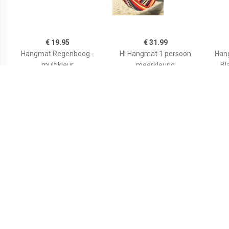
€ 19.95
€ 31.99
Hangmat Regenboog -
HI Hangmat 1 persoon
Hang
multikleur
meerkleurig
Bl
€ 14.89
€ 11.99
Hangmat geel/rood
Hangmat Beach Vibes -
Han
gestreept 200 x 100 cm
multi kleurenmix - 200 x
E
met opbergtas -
80 cm - touwen frame -