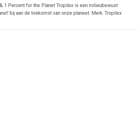
 1 Percent for the Planet Tropilex is een milieubewust
lanet' bij aan de toekomst van onze planeet. Merk: Tropilex
9
€ 14.99
ngsysteem
Hangmat Compleet - Grijs
beige -