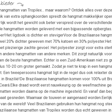
e hangmatten van Tropilex… maar waarom? Ontdek alles over deze
k van extra ophangkoorden spreidt de hangmat makkelijker ope
tuurlijk wordt het gewicht ook beter verspreid over de verschille
e hangmatten worden geleverd met een bijpassende opbergtas.
er!Het ligdoek is dichter en stevigerVoor de Braziliaanse hangm
 wel 20% dichter geweven met 70% katoen en 30% polyester.Het 
t plezierige zachte gevoel. Het polyester zorgt voor extra sterk
andere hangmatten van andere merken. Dit zorgt natuurlijk voor
 de beste hangmatten. Echter is een Zuid-Amerikaan niet zo gr
s 10-20 cm groter gemaakt. Zodat je niet te krap in een hangmat
ligt. Een tweepersoons hangmat ligt in de regel dus ook relaxter
n Brazilië!De Braziliaanse hangmatten komen voor 100% uit Brazi
Ceará.Elke draad wordt eerst nauwkeurig op de weefmachine geso
matten worden daarna op de machine ingesteld. En vanaf dan be
maat gesneden. Waarnaar de touwen er aangenaaid worden.Eerlijk
van de wereld! Veel Brazilianen gebruiken hun hangmat nog ste
iliaanse hangmatten van Tropilex worden dus echt geweven in Bra