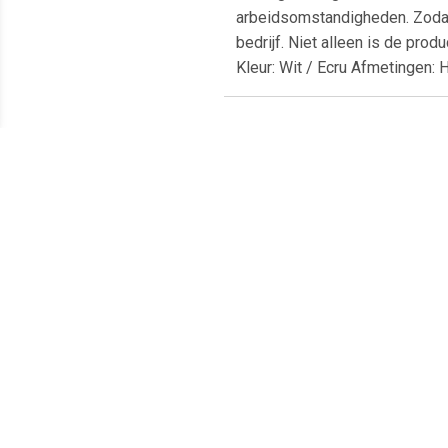
arbeidsomstandigheden. Zodat 
bedrijf. Niet alleen is de prod
Kleur: Wit / Ecru Afmetingen
Meest populaire producten
€ 19.95
€ 31.99
Hangmat Regenboog -
HI Hangmat 1 persoon
Hang
multikleur
meerkleurig
Bl