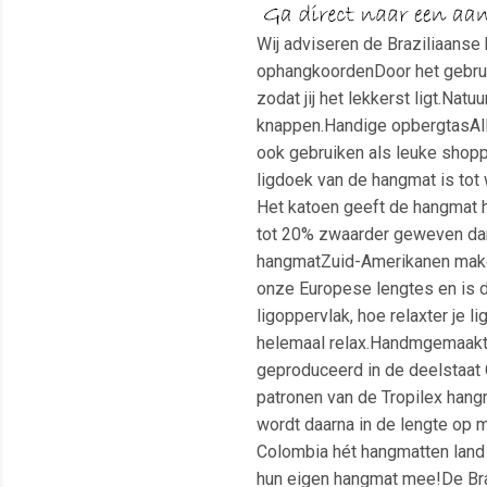
Wij adviseren de Braziliaans
ophangkoordenDoor het gebrui
zodat jij het lekkerst ligt.Na
knappen.Handige opbergtasAll
ook gebruiken als leuke shopp
ligdoek van de hangmat is tot
Het katoen geeft de hangmat he
tot 20% zwaarder geweven dan 
hangmatZuid-Amerikanen maken
onze Europese lengtes en is du
ligoppervlak, hoe relaxter je 
helemaal relax.Handmgemaakt i
geproduceerd in de deelstaat 
patronen van de Tropilex hang
wordt daarna in de lengte op 
Colombia hét hangmatten land 
hun eigen hangmat mee!De Braz