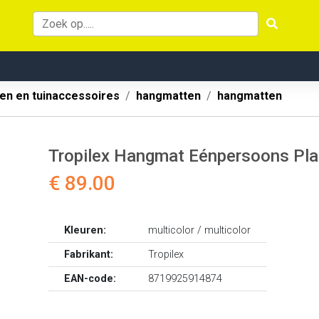
en en tuinaccessoires
hangmatten
hangmatten
Tropilex Hangmat Eénpersoons Plai
€ 89.00
Kleuren:
multicolor / multicolor
Fabrikant:
Tropilex
EAN-code:
8719925914874