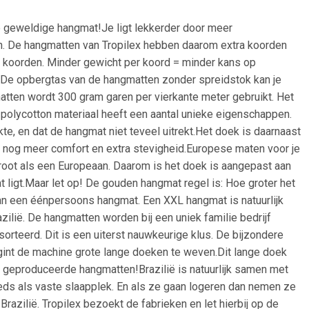
 geweldige hangmat!Je ligt lekkerder door meer
n. De hangmatten van Tropilex hebben daarom extra koorden
nde koorden. Minder gewicht per koord = minder kans op
De opbergtas van de hangmatten zonder spreidstok kan je
atten wordt 300 gram garen per vierkante meter gebruikt. Het
polycotton materiaal heeft een aantal unieke eigenschappen.
te, en dat de hangmat niet teveel uitrekt.Het doek is daarnaast
 nog meer comfort en extra stevigheid.Europese maten voor je
oot als een Europeaan. Daarom is het doek is aangepast aan
 ligt.Maar let op! De gouden hangmat regel is: Hoe groter het
 dan een éénpersoons hangmat. Een XXL hangmat is natuurlijk
lië. De hangmatten worden bij een uniek familie bedrijf
rteerd. Dit is een uiterst nauwkeurige klus. De bijzondere
gint de machine grote lange doeken te weven.Dit lange doek
 geproduceerde hangmatten!Brazilië is natuurlijk samen met
eds als vaste slaapplek. En als ze gaan logeren dan nemen ze
zilië. Tropilex bezoekt de fabrieken en let hierbij op de