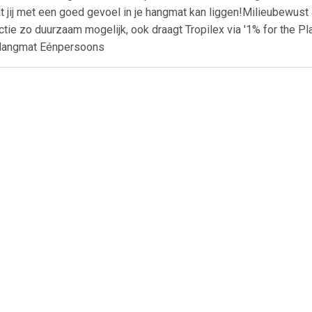
jij met een goed gevoel in je hangmat kan liggen!Milieubewust &
uctie zo duurzaam mogelijk, ook draagt Tropilex via '1% for the P
: Hangmat Eénpersoons
€ 15.95
€ 14.99
€ 9.4
mat - 200 X 80cm -
Hangmat Compleet -
Hangmat opha
auw/wit Gestreept
Beige
- 300 cm - 