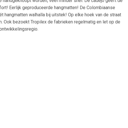
de handgeknoopt worden, veel minder snel. De cadejo geeft de
omfort! Eerlijk geproduceerde hangmatten! De Colombiaanse
 hangmatten walhalla bij uitstek! Op elke hoek van de straat
en. Ook bezoekt Tropilex de fabrieken regelmatig en let op de
ontwikkelingsregio.
9
€ 14.99
ngsysteem
Hangmat Compleet - Grijs