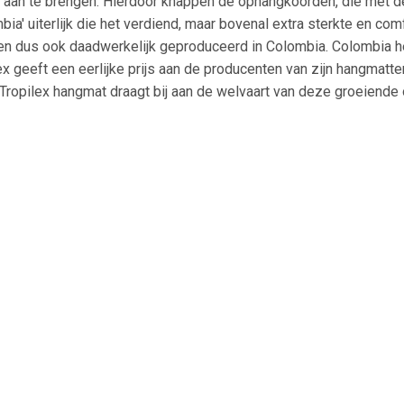
jo' aan te brengen. Hierdoor knappen de ophangkoorden, die met 
a' uiterlijk die het verdiend, maar bovenal extra sterkte en c
n dus ook daadwerkelijk geproduceerd in Colombia. Colombia hét
ex geeft een eerlijke prijs aan de producenten van zijn hangmatt
ropilex hangmat draagt bij aan de welvaart van deze groeiende 
€ 15.95
€ 14.99
€ 9.4
mat - 200 X 80cm -
Hangmat Compleet -
Hangmat opha