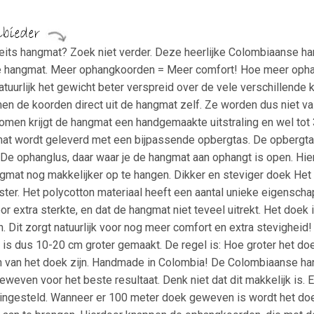
eits hangmat? Zoek niet verder. Deze heerlijke Colombiaanse han
ige hangmat. Meer ophangkoorden = Meer comfort! Hoe meer oph
tuurlijk het gewicht beter verspreid over de vele verschillend
n de koorden direct uit de hangmat zelf. Ze worden dus niet v
komen krijgt de hangmat een handgemaakte uitstraling en wel t
mat wordt geleverd met een bijpassende opbergtas. De opbergta
De ophanglus, daar waar je de hangmat aan ophangt is open. Hier
gmat nog makkelijker op te hangen. Dikker en steviger doek He
er. Het polycotton materiaal heeft een aantal unieke eigenscha
or extra sterkte, en dat de hangmat niet teveel uitrekt. Het do
 Dit zorgt natuurlijk voor nog meer comfort en extra stevigheid
s dus 10-20 cm groter gemaakt. De regel is: Hoe groter het doek,
 van het doek zijn. Handmade in Colombia! De Colombiaanse han
weven voor het beste resultaat. Denk niet dat dit makkelijk is.
ingesteld. Wanneer er 100 meter doek geweven is wordt het doe