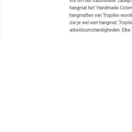
los om het traditionele 'cade
hangmat het 'Handmade Colombi
hangmatten van Tropilex worde
zie je wel een hangmat. Tropil
arbeidsomstandigheden. Elke T
Meest populaire producten
€ 19.95
€ 31.99
Hangmat Regenboog -
HI Hangmat 1 persoon
Hang