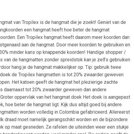
gmat van Tropilex is de hangmat die je zoekt! Geniet van de
angkoorden een hangmat heeft hoe beter de hangmat
e koorden. Een Tropilex hangmat heeft daarom meer koorden dan
astgenaaid aan de hangmat. Door meer koorden te gebruiken en
ot 30% minder kans op knappende koorden! Handige shopper /
s van de hangmatten zonder spreidstok kan je zelfs gebruiken
door hang je de hangmat makkelijker op. Tip: gebruik twee
t doek de Tropilex hangmatten is tot 20% zwaarder geweven
ppen. Het katoen geeft de hangmat het plezierige zachte
ek is daarnaast tot 20% zwaarder geweven dan andere
! Groter oppervlak van het hangmat doek Het doek is aangepast
 hoe beter de hangmat ligt. Kijk dus altijd goed bij andere
gmatten worden volledig in Colombia gefabriceerd. Allereerst
 Elk draad moet namelijk gerangschikt worden en de bijzondere
k op maat gesneden. Ze rafelen de uiteinden weer een stukje