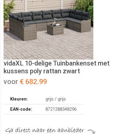
vidaXL 10-delige Tuinbankenset met
kussens poly rattan zwart
voor
€ 682.99
Kleuren:
grijs / grijs
EAN-code:
8721288348296