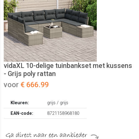
vidaXL 10-delige tuinbankset met kussens
- Grijs poly rattan
voor
€ 666.99
Kleuren:
grijs / grijs
EAN-code:
8721158968180