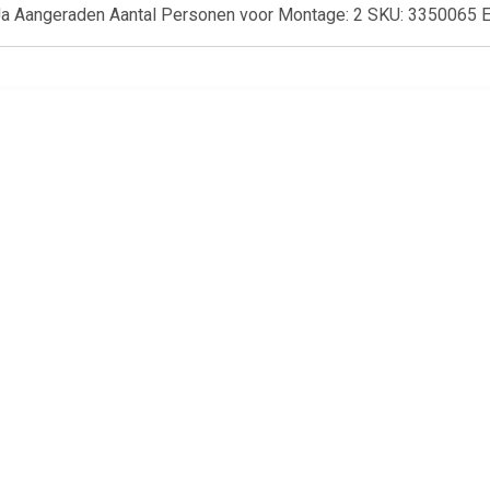
: Ja Aangeraden Aantal Personen voor Montage: 2 SKU: 335006
€ 20.69
€ 6.95
€ 20.
 Seasons Outdoor
Almeria 2 zitsbank met de
Unicare Dagl
ordoba open bank
armleuning rechts - grijs
(30st