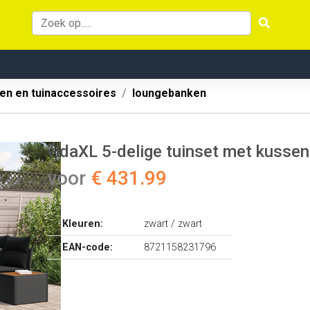
en en tuinaccessoires
loungebanken
vidaXL 5-delige tuinset met kussens
voor
€ 431.99
Kleuren:
zwart / zwart
EAN-code:
8721158231796