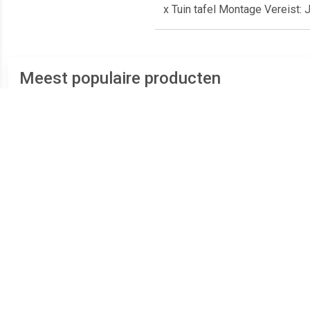
x Tuin tafel Montage Vereist
Meest populaire producten
€ 20.69
€ 6.95
Loungebank 3-zits
Tavira 2 zitsbank met de
4
Cordoba Anthracite 4
armleuning rechts - grijs
C
Seasons Outdoor Outdoor
Outdoor Outdoor Outdoor
Outdoor Outdoor Outdoor