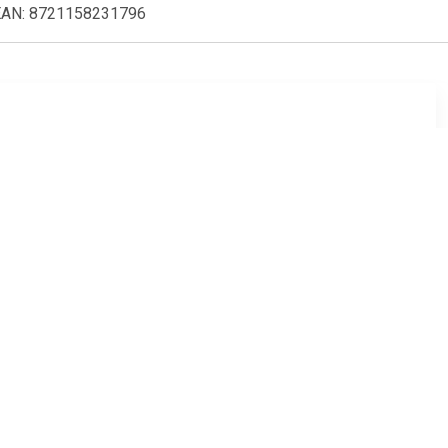
5 EAN: 8721158231796
69
€ 6.95
ens -2.75
Tavira 2 zitsbank met de
)
armleuning links - grijs