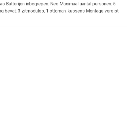
ras Batterijen inbegrepen: Nee Maximaal aantal personen: 5
ng bevat: 3 zitmodules, 1 ottoman, kussens Montage vereist:
69
€ 6.95
ens -2.75
Tavira 2 zitsbank met de
)
armleuning links - grijs