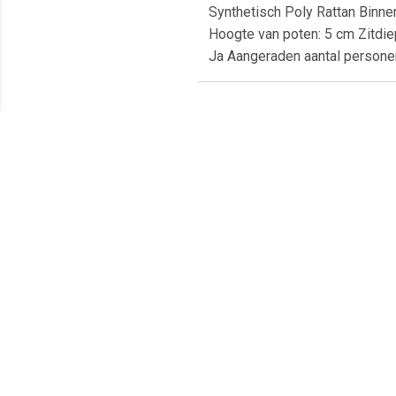
Synthetisch Poly Rattan Binne
Hoogte van poten: 5 cm Zitdie
Ja Aangeraden aantal person
Meest populaire producten
€ 20.69
€ 6.95
Loungebank 3-zits
Tavira 2 zitsbank met de
4
Cordoba Anthracite 4
armleuning rechts - grijs
C
Seasons Outdoor Outdoor