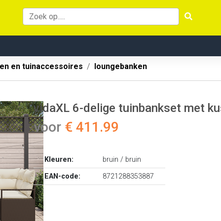
en en tuinaccessoires
loungebanken
vidaXL 6-delige tuinbankset met ku
voor
€ 411.99
Kleuren:
bruin / bruin
EAN-code:
8721288353887