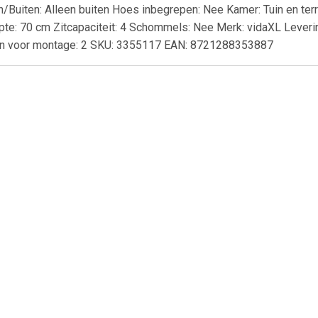
n/Buiten: Alleen buiten Hoes inbegrepen: Nee Kamer: Tuin en ter
pte: 70 cm Zitcapaciteit: 4 Schommels: Nee Merk: vidaXL Leveri
en voor montage: 2 SKU: 3355117 EAN: 8721288353887
€ 20.69
€ 6.95
€ 20.
 Seasons Outdoor
Almeria 2 zitsbank met de
Unicare Dagl
ordoba open bank
armleuning rechts - grijs
(30st