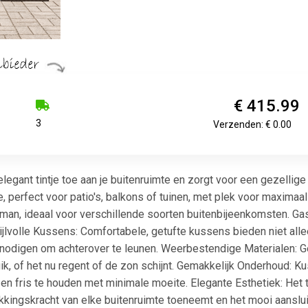
€ 415.99
3
Verzenden: € 0.00
legant tintje toe aan je buitenruimte en zorgt voor een gezelli
, perfect voor patio's, balkons of tuinen, met plek voor maximaal
man, ideaal voor verschillende soorten buitenbijeenkomsten. Gas
tijlvolle Kussens: Comfortabele, getufte kussens bieden niet all
uitnodigen om achterover te leunen. Weerbestendige Materialen: G
ik, of het nu regent of de zon schijnt. Gemakkelijk Onderhoud: K
en fris te houden met minimale moeite. Elegante Esthetiek: Het
kkingskracht van elke buitenruimte toeneemt en het mooi aansluit bi