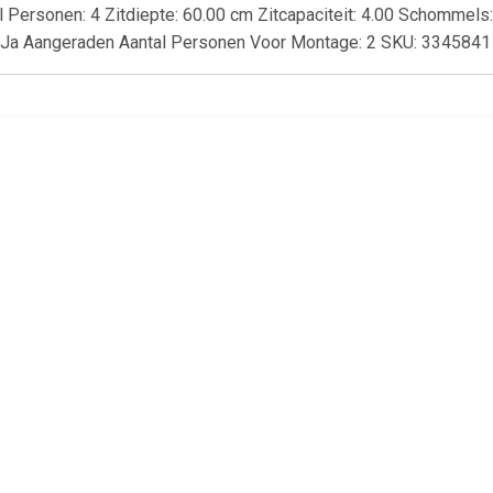
l Personen: 4 Zitdiepte: 60.00 cm Zitcapaciteit: 4.00 Schommels
: Ja Aangeraden Aantal Personen Voor Montage: 2 SKU: 33458
€ 20.69
€ 6.95
€ 20.
 Seasons Outdoor
Almeria 2 zitsbank met de
Unicare Dagl
ordoba open bank
armleuning rechts - grijs
(30st