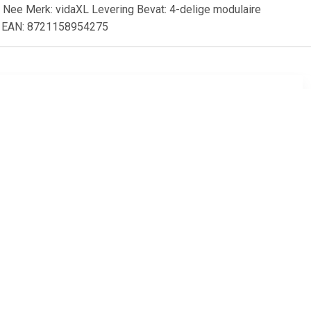
: Nee Merk: vidaXL Levering Bevat: 4-delige modulaire
41 EAN: 8721158954275
69
€ 6.95
ens -2.75
Tavira 2 zitsbank met de
)
armleuning links - grijs