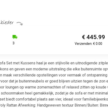
€ 445.99
3
Verzenden: € 0.00
fa Set met Kussens haal je een stijlvolle en uitnodigende zitple
balkons en geven een moderne uitstraling die elke buitenruimte op
n maak verschillende opstellingen voor vermaak of ontspanning
rvoor dat je buitenmeubels er goed blijven uitzien tegen de zon
 voor loungen op warme zomernachten of relaxed zitten op koud
choonmaken heel gemakkelijk, zodat je de sofa er met minimale 
 biedt comfortabel plaats aan vier, ideaal voor familiebijeenko
Poly Rattan Afwerking: Handgeweven textuur Binnen/Buiten: Binne