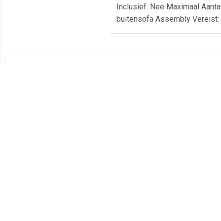
Inclusief: Nee Maximaal Aanta
buitensofa Assembly Vereist
Meest populaire producten
€ 20.69
€ 6.95
Loungebank 3-zits
Tavira 2 zitsbank met de
4
Cordoba Anthracite 4
armleuning rechts - grijs
C
Seasons Outdoor Outdoor
Outdoor Outdoor Outdoor