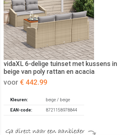
vidaXL 6-delige tuinset met kussens in
beige van poly rattan en acacia
voor
€ 442.99
Kleuren:
beige / beige
EAN-code:
8721158978844