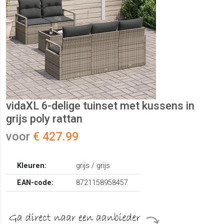
vidaXL 6-delige tuinset met kussens in
grijs poly rattan
voor
€ 427.99
Kleuren:
grijs / grijs
EAN-code:
8721158958457