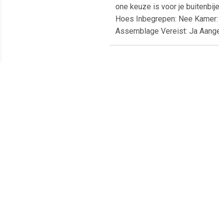
one keuze is voor je buitenbij
Hoes Inbegrepen: Nee Kamer: 
Assemblage Vereist: Ja Aang
Meest populaire producten
€ 20.69
€ 6.95
Loungebank 3-zits
Tavira 2 zitsbank met de
4
Cordoba Anthracite 4
armleuning rechts - grijs
C
Seasons Outdoor Outdoor