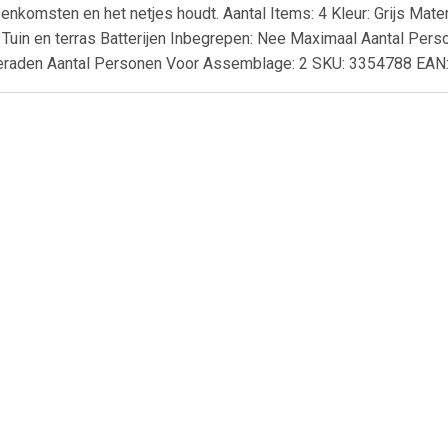
eenkomsten en het netjes houdt. Aantal Items: 4 Kleur: Grijs Mate
Tuin en terras Batterijen Inbegrepen: Nee Maximaal Aantal Per
eraden Aantal Personen Voor Assemblage: 2 SKU: 3354788 EA
€ 20.69
€ 6.95
€ 20.
 Seasons Outdoor
Almeria 2 zitsbank met de
Unicare Dagl
ordoba open bank
armleuning rechts - grijs
(30st