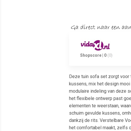
Shopscore | 0
(0)
Deze tuin sofa set zorgt voor 
kussens, mix het design mooi m
modulaire indeling van deze so
het flexibele ontwerp past go
elementen te weerstaan, waard
schuim gevulde kussens, omhul
dankzij de rits. Verstelbare V
het comfortabel maakt, zelfs o