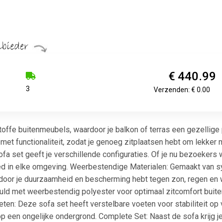
€ 440.99
3
Verzenden: € 0.00
toffe buitenmeubels, waardoor je balkon of terras een gezellige 
et functionaliteit, zodat je genoeg zitplaatsen hebt om lekker m
fa set geeft je verschillende configuraties. Of je nu bezoekers 
ed in elke omgeving. Weerbestendige Materialen: Gemaakt van sy
oor je duurzaamheid en bescherming hebt tegen zon, regen en w
d met weerbestendig polyester voor optimaal zitcomfort buiten
oeten: Deze sofa set heeft verstelbare voeten voor stabiliteit 
p een ongelijke ondergrond. Complete Set: Naast de sofa krijg je