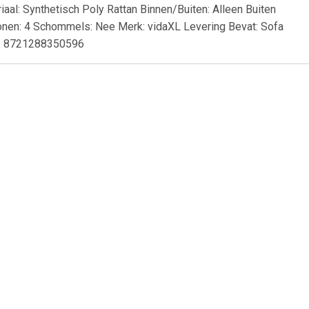
riaal: Synthetisch Poly Rattan Binnen/Buiten: Alleen Buiten
sonen: 4 Schommels: Nee Merk: vidaXL Levering Bevat: Sofa
N: 8721288350596
69
€ 6.95
ens -2.75
Tavira 2 zitsbank met de
)
armleuning links - grijs