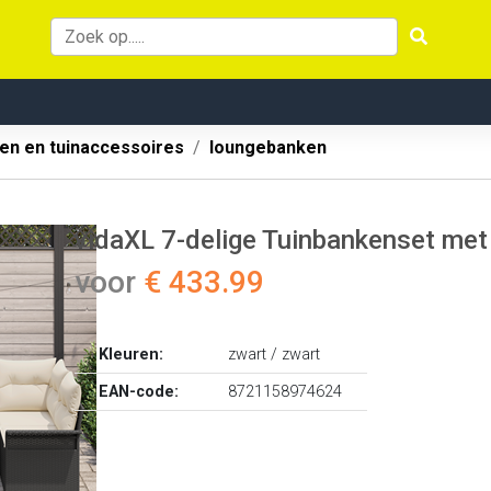
en en tuinaccessoires
loungebanken
vidaXL 7-delige Tuinbankenset met
voor
€ 433.99
Kleuren:
zwart / zwart
EAN-code:
8721158974624