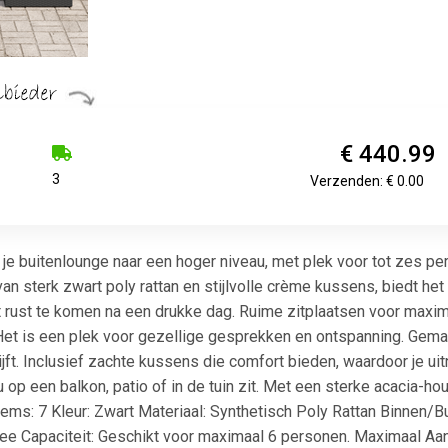
€ 440.99
3
Verzenden: € 0.00
lt je buitenlounge naar een hoger niveau, met plek voor tot zes 
an sterk zwart poly rattan en stijlvolle crème kussens, biedt het 
ot rust te komen na een drukke dag. Ruime zitplaatsen voor max
et is een plek voor gezellige gesprekken en ontspanning. Gemaak
ijft. Inclusief zachte kussens die comfort bieden, waardoor je ui
 nu op een balkon, patio of in de tuin zit. Met een sterke acacia-h
tems: 7 Kleur: Zwart Materiaal: Synthetisch Poly Rattan Binnen/B
Nee Capaciteit: Geschikt voor maximaal 6 personen. Maximaal Aa