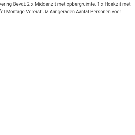
ering Bevat: 2 x Middenzit met opbergruimte, 1 x Hoekzit met
afel Montage Vereist: Ja Aangeraden Aantal Personen voor
69
€ 6.95
ens -2.75
Tavira 2 zitsbank met de
)
armleuning links - grijs