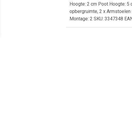
Hoogte: 2 cm Poot Hoogte: 5 
opbergruimte, 2 x Armstoelen 
Montage: 2 SKU: 3347348 EA
Meest populaire producten
€ 20.69
€ 6.95
Loungebank 3-zits
Tavira 2 zitsbank met de
4
Cordoba Anthracite 4
armleuning rechts - grijs
C
Seasons Outdoor Outdoor