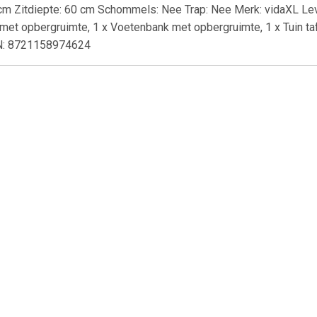
cm Zitdiepte: 60 cm Schommels: Nee Trap: Nee Merk: vidaXL Lev
met opbergruimte, 1 x Voetenbank met opbergruimte, 1 x Tuin t
N: 8721158974624
€ 20.69
€ 6.95
€ 20.
 Seasons Outdoor
Almeria 2 zitsbank met de
Unicare Dagl
ordoba open bank
armleuning rechts - grijs
(30st