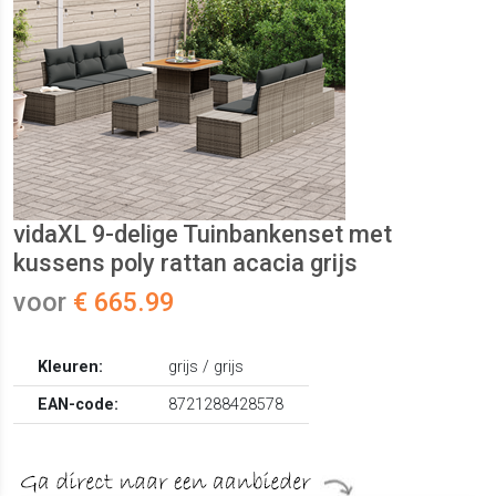
vidaXL 9-delige Tuinbankenset met
kussens poly rattan acacia grijs
voor
€ 665.99
Kleuren:
grijs / grijs
EAN-code:
8721288428578