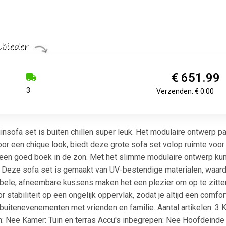
€ 651.99
3
Verzenden: € 0.00
insofa set is buiten chillen super leuk. Het modulaire ontwerp 
r een chique look, biedt deze grote sofa set volop ruimte voor g
een goed boek in de zon. Met het slimme modulaire ontwerp kun 
. Deze sofa set is gemaakt van UV-bestendige materialen, waardoo
le, afneembare kussens maken het een plezier om op te zitten 
 stabiliteit op een ongelijk oppervlak, zodat je altijd een comfor
buitenevenementen met vrienden en familie. Aantal artikelen: 3 Kl
: Nee Kamer: Tuin en terras Accu's inbegrepen: Nee Hoofdeinde 