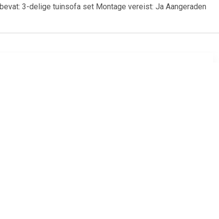
evat: 3-delige tuinsofa set Montage vereist: Ja Aangeraden
69
€ 6.95
ens -2.75
Tavira 2 zitsbank met de
)
armleuning links - grijs