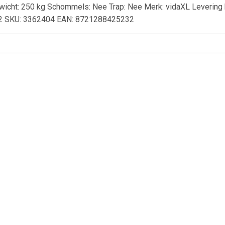
wicht: 250 kg Schommels: Nee Trap: Nee Merk: vidaXL Levering b
: 2 SKU: 3362404 EAN: 8721288425232
€ 20.69
€ 6.95
€ 20.
 Seasons Outdoor
Almeria 2 zitsbank met de
Unicare Dagl
ordoba open bank
armleuning rechts - grijs
(30st