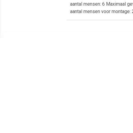
aantal mensen: 6 Maximaal ge
aantal mensen voor montage
Meest populaire producten
€ 20.69
€ 6.95
Loungebank 3-zits
Tavira 2 zitsbank met de
4
Cordoba Anthracite 4
armleuning rechts - grijs
C
Seasons Outdoor Outdoor
Outdoor Outdoor Outdoor