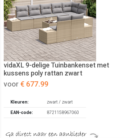
vidaXL 9-delige Tuinbankenset met
kussens poly rattan zwart
voor
€ 677.99
Kleuren:
zwart / zwart
EAN-code:
8721158967060