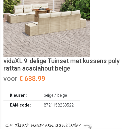
vidaXL 9-delige Tuinset met kussens poly
rattan acaciahout beige
voor
€ 638.99
Kleuren:
beige / beige
EAN-code:
8721158230522