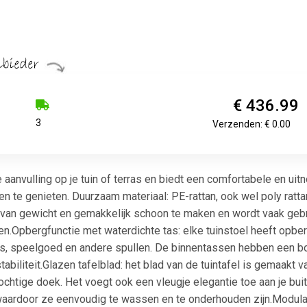
€ 436.99
3
Verzenden: € 0.00
aanvulling op je tuin of terras en biedt een comfortabele en uit
n te genieten. Duurzaam materiaal: PE-rattan, ook wel poly ratta
licht van gewicht en gemakkelijk schoon te maken en wordt vaak 
Opbergfunctie met waterdichte tas: elke tuinstoel heeft opberg
s, speelgoed en andere spullen. De binnentassen hebben een bo
abiliteit.Glazen tafelblad: het blad van de tuintafel is gemaakt
chtige doek. Het voegt ook een vleugje elegantie toe aan je b
ardoor ze eenvoudig te wassen en te onderhouden zijn.Modulai