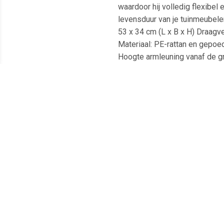
waardoor hij volledig flexibel
levensduur van je tuinmeubele
53 x 34 cm (L x B x H) Draagv
Materiaal: PE-rattan en gepoed
Hoogte armleuning vanaf de gr
Afmetingen zitting: 55 x 55 cm
55 x 62 x 69 cm (B x D x H) Af
staal en gehard glas Afmetinge
schuim Vulling rugkussen: kat
x tuintafel 2 x bank met armle
inclusief opbergfunctie met 
Meest populaire producten