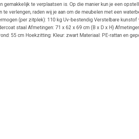
 en gemakkelijk te verplaatsen is. Op die manier kun je een opst
n te verlengen, raden wij je aan om de meubelen met een waterb
ermogen (per zitplek): 110 kg Uv-bestendig Verstelbare kunstof v
ercoat staal Afmetingen: 71 x 62 x 69 cm (B x D x H) Afmetingen
ond: 55 cm Hoekzitting: Kleur: zwart Materiaal: PE-rattan en gep
 (B x D) Zithoogte vanaf de grond: 37 cm Middelste stoel: Kleur
metingen zitting: 55 x 55 cm (B x D) Zithoogte vanaf de grond: 37
n: 55 x 55 x 37 cm (B x D x H) Kussen: Kleur: crèmewit Materiaal
oenvezel Afmetingen zitkussen: 55 x 55 x 3 cm (B x D x D) Afmet
uning inclusief opbergfunctie met waterdichte zak 1 x hoekstoel
een waterdichte tas 7 x rugkussen 6 x zitkussen met afneembar