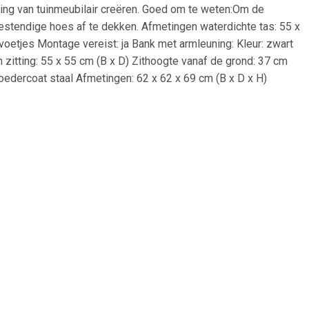
elling van tuinmeubilair creëren. Goed om te weten:Om de
estendige hoes af te dekken. Afmetingen waterdichte tas: 55 x
oetjes Montage vereist: ja Bank met armleuning: Kleur: zwart
 zitting: 55 x 55 cm (B x D) Zithoogte vanaf de grond: 37 cm
oedercoat staal Afmetingen: 62 x 62 x 69 cm (B x D x H)
: zwart Materiaal: PE-rattan en gepoedercoat staal Afmetingen:
 cm Tafel: Kleur: zwart Materiaal: PE-rattan, gepoedercoat
 hoes: stof (100% polyester) Materiaal vulling zitkussen:
ingen rugkussen: 55 x 45 x 13 cm (L x B x D) Levering bevat: 1
 inclusief opbergfunctie met waterdichte tas 3 x middenstoel
e en wasbare hoes