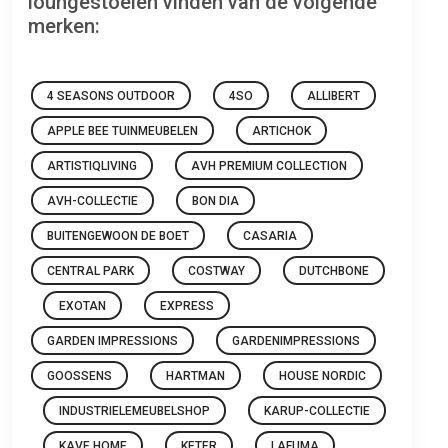
loungestoelen vinden van de volgende
merken:
4 SEASONS OUTDOOR
4SO
ALLIBERT
APPLE BEE TUINMEUBELEN
ARTICHOK
ARTISTIQLIVING
AVH PREMIUM COLLECTION
AVH-COLLECTIE
BON DIA
BUITENGEWOON DE BOET
CASARIA
CENTRAL PARK
COSTWAY
DUTCHBONE
EXOTAN
EXPRESS
GARDEN IMPRESSIONS
GARDENIMPRESSIONS
GOOSSENS
HARTMAN
HOUSE NORDIC
INDUSTRIELEMEUBELSHOP
KARUP-COLLECTIE
KAVE HOME
KETER
LAFUMA