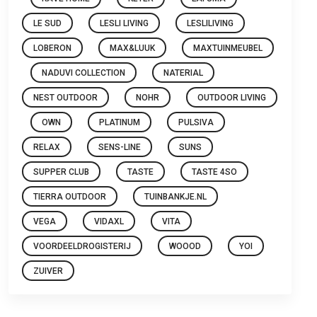
LE SUD
LESLI LIVING
LESLILIVING
LOBERON
MAX&LUUK
MAXTUINMEUBEL
NADUVI COLLECTION
NATERIAL
NEST OUTDOOR
NOHR
OUTDOOR LIVING
OWN
PLATINUM
PULSIVA
RELAX
SENS-LINE
SUNS
SUPPER CLUB
TASTE
TASTE 4SO
TIERRA OUTDOOR
TUINBANKJE.NL
VEGA
VIDAXL
VITA
VOORDEELDROGISTERIJ
WOOOD
YOI
ZUIVER