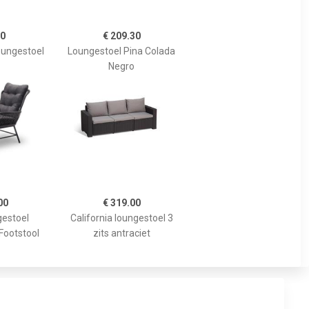
90
€ 209.30
oungestoel
Loungestoel Pina Colada
Negro
00
€ 319.00
gestoel
California loungestoel 3
 Footstool
zits antraciet