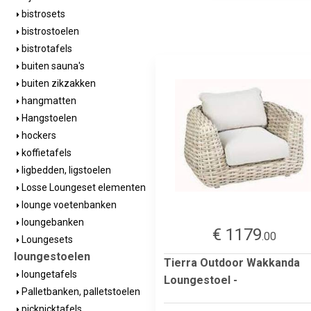
bistrosets
bistrostoelen
bistrotafels
buiten sauna's
buiten zikzakken
hangmatten
Hangstoelen
hockers
koffietafels
ligbedden, ligstoelen
Losse Loungeset elementen
lounge voetenbanken
loungebanken
€ 1179
.00
Loungesets
loungestoelen
Tierra Outdoor Wakkanda
loungetafels
Loungestoel -
Palletbanken, palletstoelen
picknicktafels