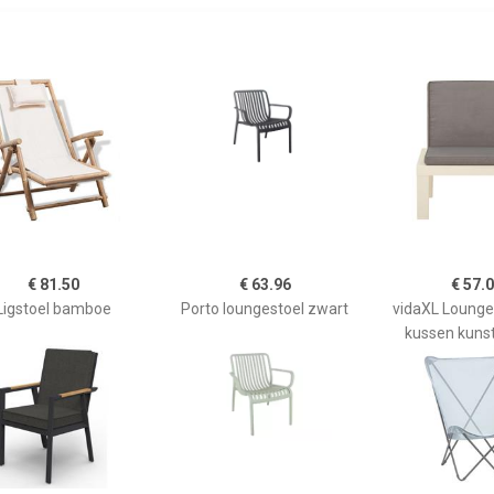
€ 81.50
€ 63.96
€ 57.
Ligstoel bamboe
Porto loungestoel zwart
vidaXL Lounge
kussen kunst