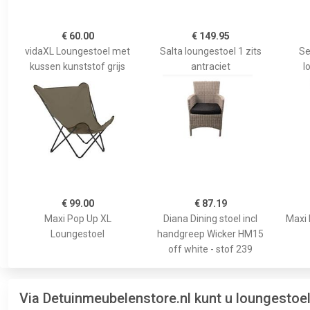
€ 60.00
€ 149.95
vidaXL Loungestoel met
Salta loungestoel 1 zits
Se
kussen kunststof grijs
antraciet
l
€ 99.00
€ 87.19
Maxi Pop Up XL
Diana Dining stoel incl
Maxi 
Loungestoel
handgreep Wicker HM15
off white - stof 239
Via Detuinmeubelenstore.nl kunt u loungestoe