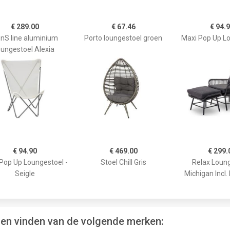
€ 289.00
€ 67.46
€ 94.
nS line aluminium
Porto loungestoel groen
Maxi Pop Up L
oungestoel Alexia
€ 94.90
€ 469.00
€ 299.
Pop Up Loungestoel -
Stoel Chill Gris
Relax Loun
Seigle
Michigan Incl.
len vinden van de volgende merken: