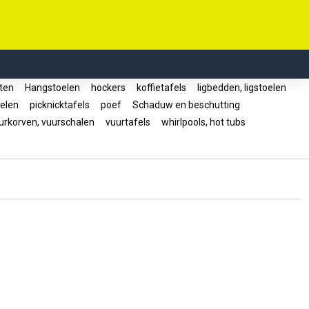
ten
Hangstoelen
hockers
koffietafels
ligbedden, ligstoelen
oelen
picknicktafels
poef
Schaduw en beschutting
rkorven, vuurschalen
vuurtafels
whirlpools, hot tubs