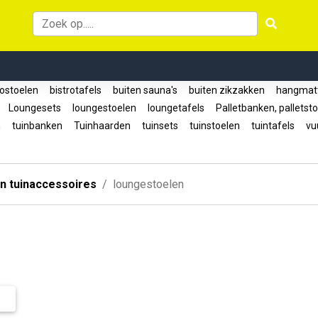
rostoelen
bistrotafels
buiten sauna's
buiten zikzakken
hangmat
n
Loungesets
loungestoelen
loungetafels
Palletbanken, palletst
n
tuinbanken
Tuinhaarden
tuinsets
tuinstoelen
tuintafels
vuu
n tuinaccessoires
loungestoelen