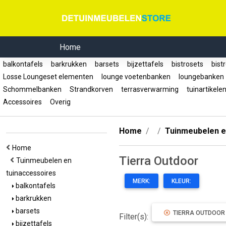
Home
balkontafels
barkrukken
barsets
bijzettafels
bistrosets
bist
Losse Loungeset elementen
lounge voetenbanken
loungebanke
Schommelbanken
Strandkorven
terrasverwarming
tuinartikele
Accessoires
Overig
Home
Tuinmeubelen e
Home
Tierra Outdoor
Tuinmeubelen en
tuinaccessoires
MERK:
KLEUR:
balkontafels
barkrukken
barsets
TIERRA OUTDOOR
Filter(s):
bijzettafels