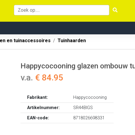
en en tuinaccessoires
Tuinhaarden
Happycocooning glazen ombouw tu
v.a.
€ 84.95
Fabrikant:
Happycocooning
Artikelnummer:
SR44BIGS
EAN-code:
8718026698331