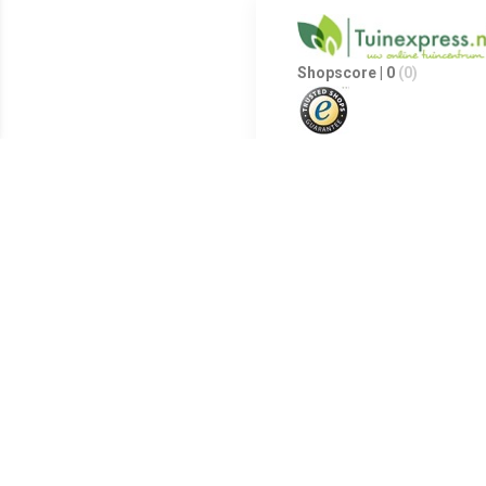
Shopscore | 0
(0)
Cocoon glazen ombouw voor in
deze Cocoon glazen ombouw aa
Meest populaire producten