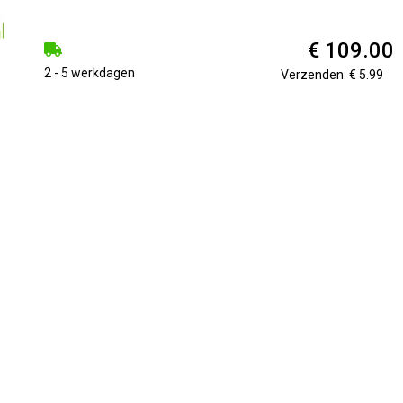
€ 109.00
2 - 5 werkdagen
Verzenden: € 5.99
bouwbrander vierkant Overweegt u een losse inbouwbrander va
n uw winkelmandje toe te voegen. De glazen ombouw wordt aan