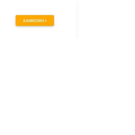
AANBIEDING
n Happy Cocooning aan te schaffen? Vergeet dan niet om
bevolen voor extra ve...