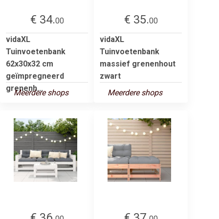
€ 34.
€ 35.
00
00
vidaXL
vidaXL
Tuinvoetenbank
Tuinvoetenbank
62x30x32 cm
massief grenenhout
geïmpregneerd
zwart
grenenh...
Meerdere shops
Meerdere shops
€ 36.
€ 37.
00
00