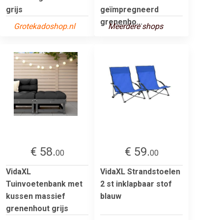
grijs
geïmpregneerd
grenenho...
Grotekadoshop.nl
Meerdere shops
€ 58.
€ 59.
00
00
VidaXL
VidaXL Strandstoelen
Tuinvoetenbank met
2 st inklapbaar stof
kussen massief
blauw
grenenhout grijs