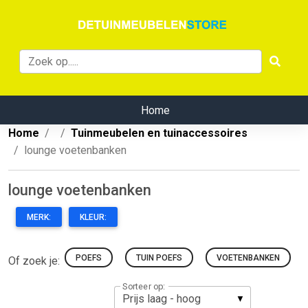
Home
Home
Tuinmeubelen en tuinaccessoires
lounge voetenbanken
lounge voetenbanken
MERK:
KLEUR:
POEFS
TUIN POEFS
VOETENBANKEN
Of zoek je:
Sorteer op: