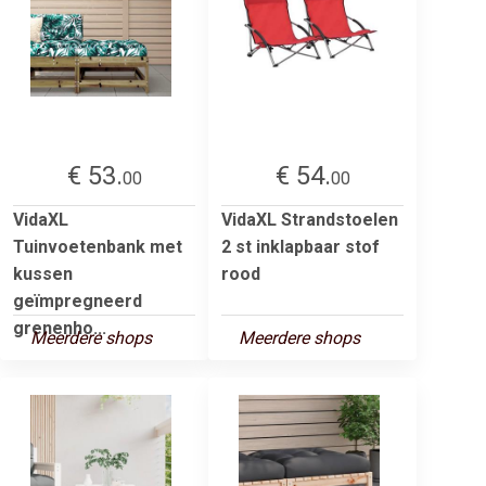
€ 53.
€ 54.
00
00
VidaXL
VidaXL Strandstoelen
Tuinvoetenbank met
2 st inklapbaar stof
kussen
rood
geïmpregneerd
grenenho...
Meerdere shops
Meerdere shops