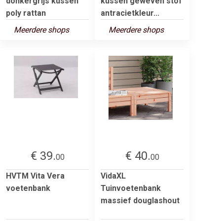
donkergrijs kussen
kussen geweven stof
poly rattan
antracietkleur...
Meerdere shops
Meerdere shops
€ 39.
€ 40.
00
00
HVTM Vita Vera
VidaXL
voetenbank
Tuinvoetenbank
massief douglashout