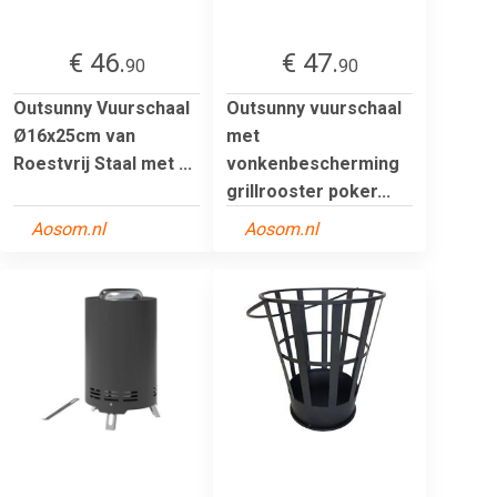
€ 46.
€ 47.
90
90
Outsunny Vuurschaal
Outsunny vuurschaal
Ø16x25cm van
met
Roestvrij Staal met ...
vonkenbescherming
grillrooster poker...
Aosom.nl
Aosom.nl