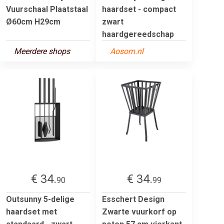
Vuurschaal Plaatstaal
haardset - compact
Ø60cm H29cm
zwart
haardgereedschap
Meerdere shops
Aosom.nl
€ 34.
€ 34.
90
99
Outsunny 5-delige
Esschert Design
haardset met
Zwarte vuurkorf op