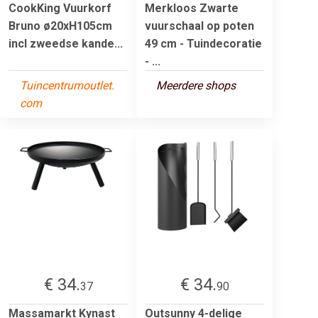
CookKing Vuurkorf
Merkloos Zwarte
Bruno ø20xH105cm
vuurschaal op poten
incl zweedse kande...
49 cm - Tuindecoratie
- ...
Tuincentrumoutlet.
Meerdere shops
com
€ 34.
€ 34.
37
90
Massamarkt Kynast
Outsunny 4-delige