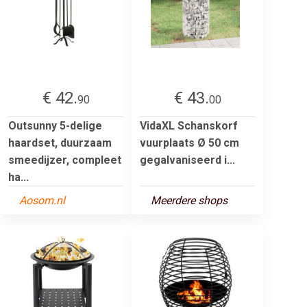
€ 42.
€ 43.
90
00
Outsunny 5-delige
VidaXL Schanskorf
haardset, duurzaam
vuurplaats Ø 50 cm
smeedijzer, compleet
gegalvaniseerd i...
ha...
Aosom.nl
Meerdere shops