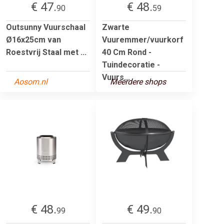
€ 47.
€ 48.
90
59
Outsunny Vuurschaal
Zwarte
Ø16x25cm van
Vuuremmer/vuurkorf
Roestvrij Staal met ...
40 Cm Rond -
Tuindecoratie -
Vuurs...
Aosom.nl
Meerdere shops
€ 48.
€ 49.
99
90