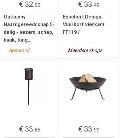
€ 32.
€ 33.
90
49
Outsunny
Esschert Design
Haardgereedschap 5-
Vuurkorf vierkant
delig - bezem, schep,
FF119 /
haak, tang...
Aosom.nl
Meerdere shops
€ 33.
€ 33.
85
99