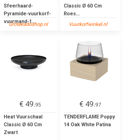
Sfeerhaard-
Classic Ø 60 Cm
Pyramide-vuurkorf-
Roes...
vuurmand-1...
Grotekadoshop.nl
Vuurkorfwinkel.nl
€ 49.
€ 49.
95
97
Heat Vuurschaal
TENDERFLAME Poppy
Classic Ø 60 Cm
14 Oak White Patina
Zwart