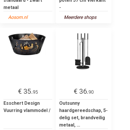
standaard - zwart
poten 57 cm vierkant
metaal
-
Aosom.nl
Meerdere shops
€ 35.
€ 36.
95
90
Esschert Design
Outsunny
Vuurring vlammodel /
haardgereedschap, 5-
delig set, brandveilig
metaal, ...