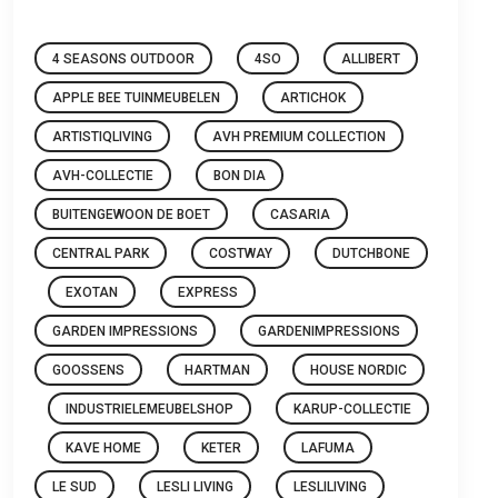
4 SEASONS OUTDOOR
4SO
ALLIBERT
APPLE BEE TUINMEUBELEN
ARTICHOK
ARTISTIQLIVING
AVH PREMIUM COLLECTION
AVH-COLLECTIE
BON DIA
BUITENGEWOON DE BOET
CASARIA
CENTRAL PARK
COSTWAY
DUTCHBONE
EXOTAN
EXPRESS
GARDEN IMPRESSIONS
GARDENIMPRESSIONS
GOOSSENS
HARTMAN
HOUSE NORDIC
INDUSTRIELEMEUBELSHOP
KARUP-COLLECTIE
KAVE HOME
KETER
LAFUMA
LE SUD
LESLI LIVING
LESLILIVING