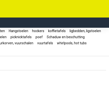
ten
Hangstoelen
hockers
koffietafels
ligbedden, ligstoelen
oelen
picknicktafels
poef
Schaduw en beschutting
rkorven, vuurschalen
vuurtafels
whirlpools, hot tubs