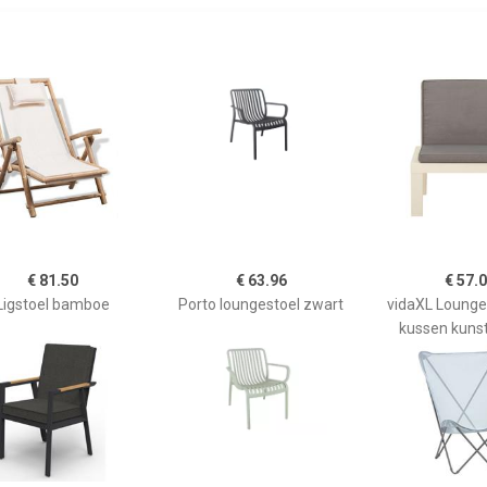
€ 81.50
€ 63.96
€ 57.
Ligstoel bamboe
Porto loungestoel zwart
vidaXL Lounge
kussen kunst