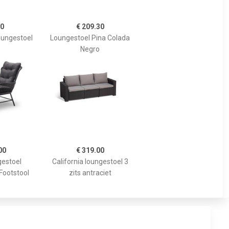
90
€ 209.30
oungestoel
Loungestoel Pina Colada
Negro
00
€ 319.00
gestoel
California loungestoel 3
 Footstool
zits antraciet