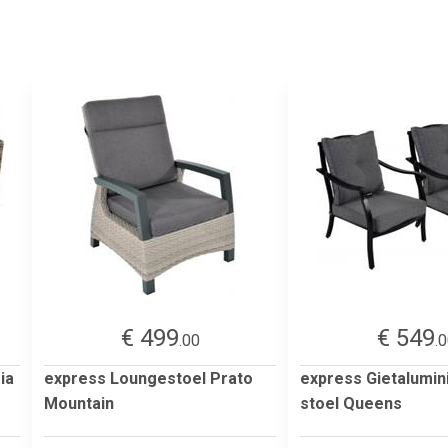
€ 499
€ 549
.00
.
ia
express Loungestoel Prato
express Gietalumin
Mountain
stoel Queens