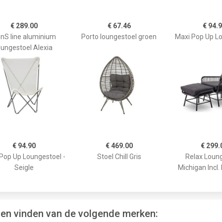
€ 289.00
€ 67.46
€ 94.
nS line aluminium
Porto loungestoel groen
Maxi Pop Up L
oungestoel Alexia
€ 94.90
€ 469.00
€ 299.
Pop Up Loungestoel -
Stoel Chill Gris
Relax Loun
Seigle
Michigan Incl.
len vinden van de volgende merken: