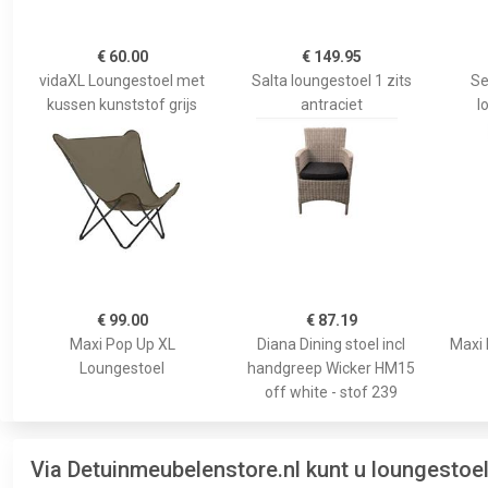
€ 60.00
€ 149.95
vidaXL Loungestoel met
Salta loungestoel 1 zits
Se
kussen kunststof grijs
antraciet
l
€ 99.00
€ 87.19
Maxi Pop Up XL
Diana Dining stoel incl
Maxi 
Loungestoel
handgreep Wicker HM15
off white - stof 239
Via Detuinmeubelenstore.nl kunt u loungestoe