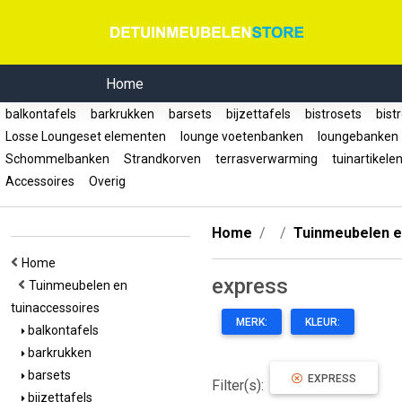
Home
balkontafels
barkrukken
barsets
bijzettafels
bistrosets
bist
Losse Loungeset elementen
lounge voetenbanken
loungebanke
Schommelbanken
Strandkorven
terrasverwarming
tuinartikele
Accessoires
Overig
Home
Tuinmeubelen e
Home
express
Tuinmeubelen en
tuinaccessoires
MERK:
KLEUR:
balkontafels
barkrukken
barsets
EXPRESS
Filter(s):
bijzettafels