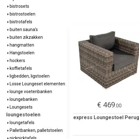
bistrosets
bistrostoelen
bistrotafels
buiten sauna's
buiten zikzakken
hangmatten
Hangstoelen
hockers
koffietafels
ligbedden, ligstoelen
Losse Loungeset elementen
lounge voetenbanken
loungebanken
€ 469
.00
Loungesets
loungestoelen
express Loungestoel Perug
loungetafels
Palletbanken, palletstoelen
picknicktafels